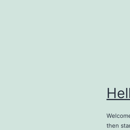
Zum
Inhalt
springen
Hel
Welcome 
then star